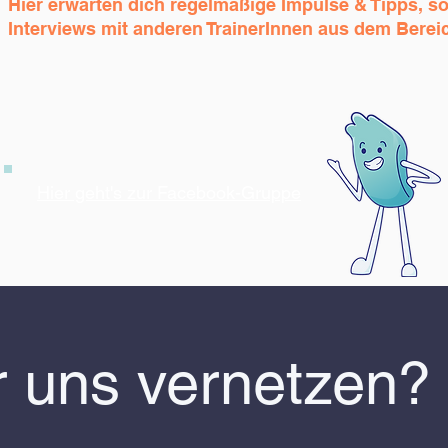
Hier erwarten dich regelmäßige Impulse & Tipps, s
Interviews mit anderen TrainerInnen aus dem Berei
Hier geht's zur Facebook-Gruppe
r uns vernetzen?