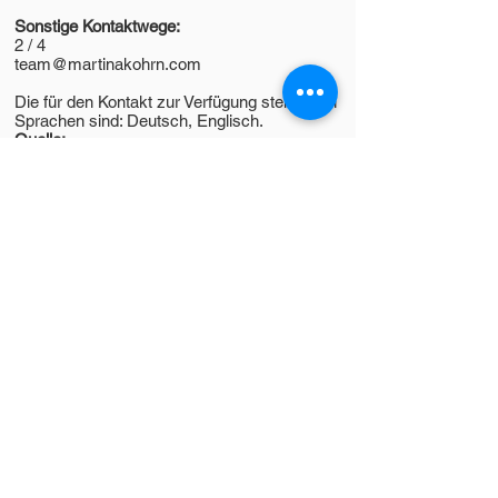
Sonstige Kontaktwege:
2 / 4
team@martinakohrn.com
Die für den Kontakt zur Verfügung stehenden
Sprachen sind: Deutsch, Englisch.
Quelle:
e-recht24.de
Sind wir schon vernetzt?
Am Medembogen 30
21763 Neuenkirchen
kontakt@martinakohrn.com
(+49)
0157 86250371