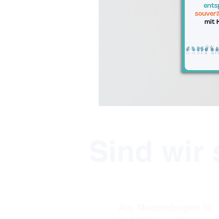
Sind wir
Am Medembogen 30