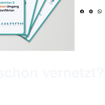
nachzudenken
, wie 
umgehen möchten un
zusammen
.
Wenn ich es nutze, 
Teilnehmenden ins
sich
angeregt austa
Du kannst es in
Tea
oder in
Seminaren
Insgesamt sind
8 M
Anlässe und über
80
 schon vernetzt?
Fragen, die zum Ge
So macht es
Spaß, 
als Team zusamme