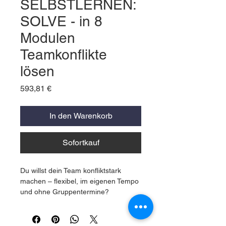
SELBSTLERNEN:
SOLVE - in 8
Modulen
Teamkonflikte
lösen
Preis
593,81 €
In den Warenkorb
Sofortkauf
Du willst dein Team konfliktstark
machen – flexibel, im eigenen Tempo
und ohne Gruppentermine?
Dann ist die
Selbstlernvariante von
SOLVE
genau richtig für dich.