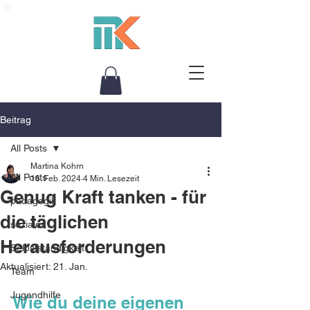
Beitrag
All Posts
Martina Kohrn
All Posts
16. Feb. 2024
4 Min. Lesezeit
Genug Kraft tanken - für
pädagogik
die täglichen
soziales
Herausforderungen
Selbstständigkeit
Aktualisiert:
21. Jan.
Team
Jugendhilfe
Wie du deine eigenen 