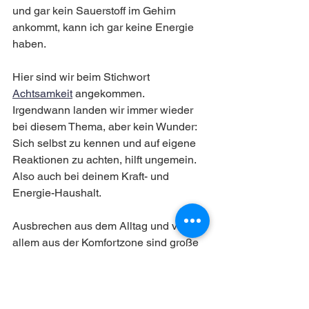
und gar kein Sauerstoff im Gehirn 
ankommt, kann ich gar keine Energie 
haben. 
Hier sind wir beim Stichwort 
Achtsamkeit
 angekommen. 
Irgendwann landen wir immer wieder 
bei diesem Thema, aber kein Wunder: 
Sich selbst zu kennen und auf eigene 
Reaktionen zu achten, hilft ungemein. 
Also auch bei deinem Kraft- und 
Energie-Haushalt. 
Ausbrechen aus dem Alltag und vor 
allem aus der Komfortzone sind große 
Unterstützer und schenken dir Kraft. 
Probiere doch mal eine neue Sportart, 
ein neues kreatives Hobby oder mache 
einen langen Spaziergang. Lerne dich 