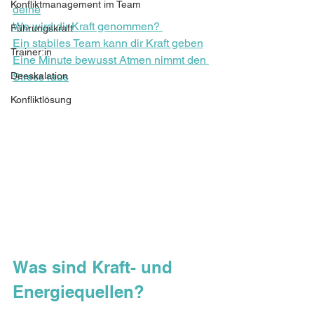
Konfliktmanagement im Team
deine
Wo wird dir Kraft genommen? 
Führungskraft
Ein stabiles Team kann dir Kraft geben
Trainer:in
Eine Minute bewusst Atmen nimmt den 
Deeskalation
Stress raus
Konfliktlösung
Was sind Kraft- und 
Energiequellen? 