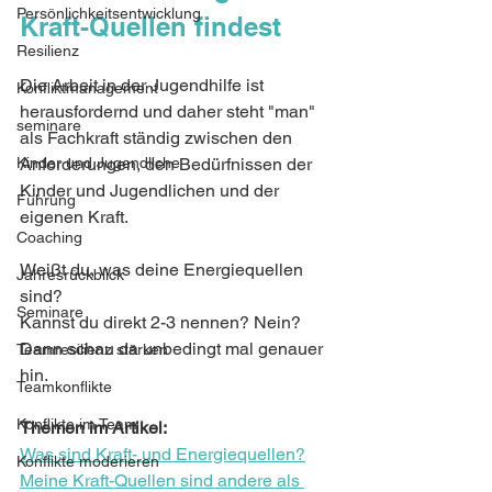
Persönlichkeitsentwicklung
Kraft-Quellen findest
Resilienz
Die Arbeit in der Jugendhilfe ist 
Konfliktmanagement
herausfordernd und daher steht "man" 
seminare
als Fachkraft ständig zwischen den 
Kinder und Jugendliche
Anforderungen, den Bedürfnissen der 
Kinder und Jugendlichen und der 
Führung
eigenen Kraft. 
Coaching
Weißt du, was deine Energiequellen 
Jahresrückblick
sind? 
Seminare
Kannst du direkt 2-3 nennen? Nein? 
Dann schau da unbedingt mal genauer 
Teamresilienz stärken
hin.
Teamkonflikte
Konflikte im Team
Themen im Artikel: 
Was sind Kraft- und Energiequellen?
Konflikte moderieren
Meine Kraft-Quellen sind andere als 