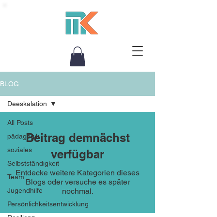
BLOG
Deeskalation
All Posts
Beitrag demnächst
pädagogik
soziales
verfügbar
Selbstständigkeit
Entdecke weitere Kategorien dieses
Team
Blogs oder versuche es später
Jugendhilfe
nochmal.
Persönlichkeitsentwicklung