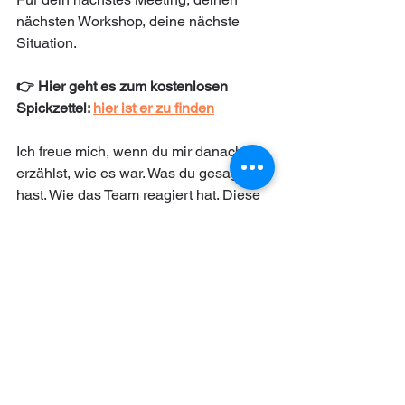
nächsten Workshop, deine nächste 
Situation.
👉 Hier geht es zum kostenlosen 
Spickzettel: 
hier ist er zu finden
Ich freue mich, wenn du mir danach 
erzählst, wie es war. Was du gesagt 
hast. Wie das Team reagiert hat. Diese 
Geschichten machen mir wirklich 
Freude.
Bis dahin – trau dich. Der erste Satz ist 
der schwerste. Und der lohnt sich fast 
immer.