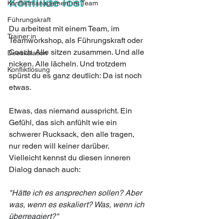
Konflikte löst
Konfliktmanagement im Team
Führungskraft
Du arbeitest mit einem Team, im 
Trainer:in
Teamworkshop, als Führungskraft oder 
Coach. Alle sitzen zusammen. Und alle 
Deeskalation
nicken. Alle lächeln. Und trotzdem 
Konfliktlösung
spürst du es ganz deutlich: Da ist noch 
etwas. 
Etwas, das niemand ausspricht. Ein 
Gefühl, das sich anfühlt wie ein 
schwerer Rucksack, den alle tragen, 
nur reden will keiner darüber.
Vielleicht kennst du diesen inneren 
Dialog danach auch: 
"Hätte ich es ansprechen sollen? Aber 
was, wenn es eskaliert? Was, wenn ich 
überreagiert?" 