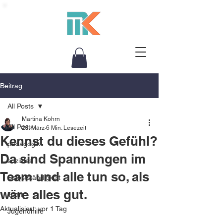
Beitrag
All Posts
Martina Kohrn
All Posts
25. März
6 Min. Lesezeit
Kennst du dieses Gefühl?
pädagogik
Da sind Spannungen im
soziales
Team und alle tun so, als
Selbstständigkeit
wäre alles gut.
Team
Aktualisiert:
vor 1 Tag
Jugendhilfe