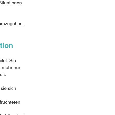
Situationen 
 umzugehen:
tion
tet. Sie 
t mehr nur 
lt. 
sie sich 
ruchteten 