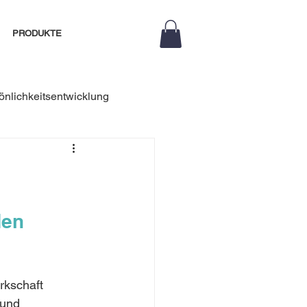
PRODUKTE
önlichkeitsentwicklung
Coaching
m Team
den 
Deeskalation
rkschaft 
 und 