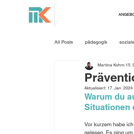
ANGEB
All Posts
pädagogik
sozial
Martina Kohrn
15. 
Resilienz
Konfliktmanage
Präventio
Aktualisiert:
17. Jan. 2024
Jahresrückblick
Seminare
Warum du auc
Situationen
Konflikte moderieren
Konfl
Vor kurzem habe ich 
gelesen. Es ging um 