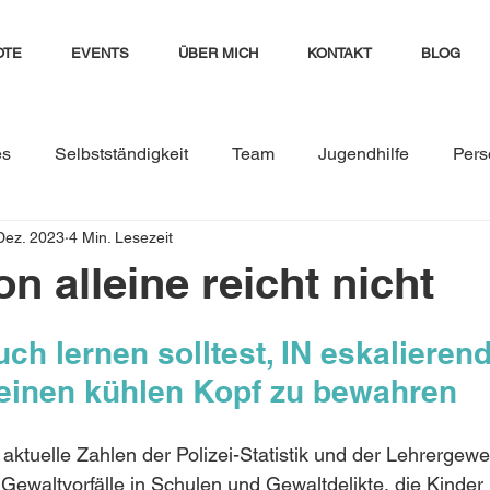
OTE
EVENTS
ÜBER MICH
KONTAKT
BLOG
es
Selbstständigkeit
Team
Jugendhilfe
Pers
Dez. 2023
4 Min. Lesezeit
ment
seminare
Kinder und Jugendliche
Führung
n alleine reicht nicht
Teamresilienz stärken
Teamkonflikte
Konflikte i
h lernen solltest, IN eskalieren
 einen kühlen Kopf zu bewahren
iktmanagement im Team
Führungskraft
Trainer:in
aktuelle Zahlen der Polizei-Statistik und der Lehrergewe
Gewaltvorfälle in Schulen und Gewaltdelikte, die Kinder