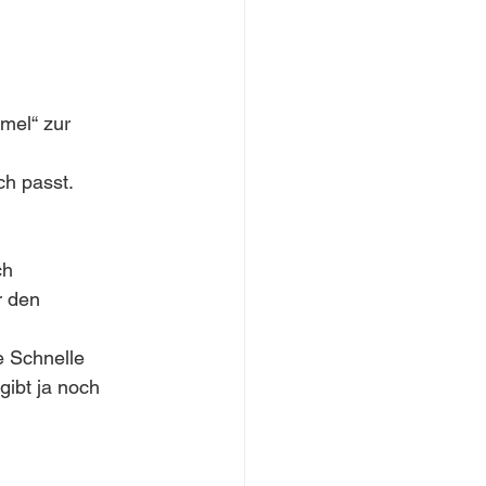
mel“ zur 
ch passt.
ch 
r den 
e Schnelle 
gibt ja noch 