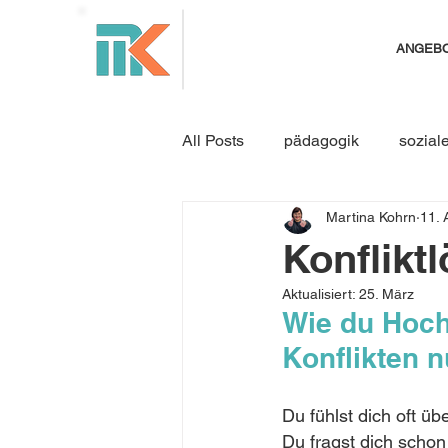
ANGEB
All Posts
pädagogik
sozial
Martina Kohrn
11. 
Resilienz
Konfliktmanage
Konflikt
Aktualisiert:
25. März
Jahresrückblick
Seminare
Wie du Hochs
Konflikten 
Konflikte moderieren
Konfl
Du fühlst dich oft ü
Du fragst dich schon