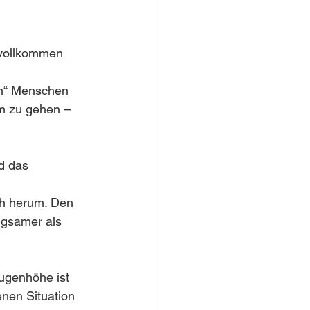
 vollkommen 
len“ Menschen 
m zu gehen – 
d das 
ch herum. Den 
ngsamer als 
Augenhöhe ist 
nen Situation 