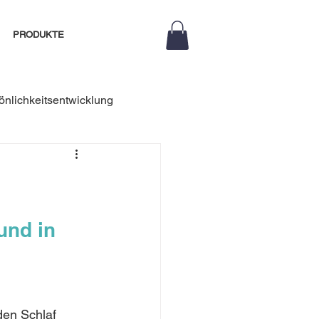
PRODUKTE
önlichkeitsentwicklung
Coaching
m Team
und in 
Deeskalation
den Schlaf 