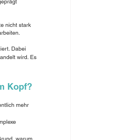
geprägt
e nicht stark 
rbeiten. 
ert. Dabei 
andelt wird. Es 
im Kopf?
entlich mehr 
mplexe 
 Grund, warum 