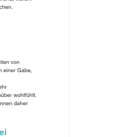
chen. 
iten von 
on einer Gabe, 
ehr 
über wohlfühlt. 
önnen daher 
ei 