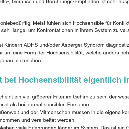
lte-, Geräusch und Berührungs-Empfinden ist sehr aus
niebedürftig. Meist fühlen sich Hochsensible für Konflikt
sehr lange, um Konfrontationen in ihrem System zu vera
 Kindern ADHS und/oder Asperger Syndrom diagnostizi
nur um eine Form der Hochsensibilität, welche anders beh
r genau hinzusehen. 
 bei Hochsensibilität eigentlich 
eint ein viel gröberer Filter im Gehirn zu sein, der wes
ässt als bei normal sensiblen Personen. 
ußenwelt und der Mitmenschen müssen in die eigene ko
nommen und verarbeitet werden.
bleiben viele Erfahrungen länger im System. Das ist ein