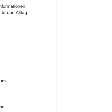
nformationen 
ür den Alltag 
aum
uhe