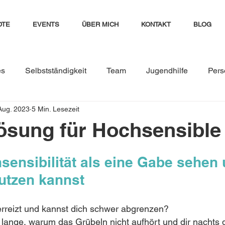
OTE
EVENTS
ÜBER MICH
KONTAKT
BLOG
es
Selbstständigkeit
Team
Jugendhilfe
Pers
Aug. 2023
5 Min. Lesezeit
ment
seminare
Kinder und Jugendliche
Führung
lösung für Hochsensible
Teamresilienz stärken
Teamkonflikte
Konflikte i
ensibilität als eine Gabe sehen 
nutzen kannst
iktmanagement im Team
Führungskraft
Trainer:in
berreizt und kannst dich schwer abgrenzen? 
 lange, warum das Grübeln nicht aufhört und dir nachts 