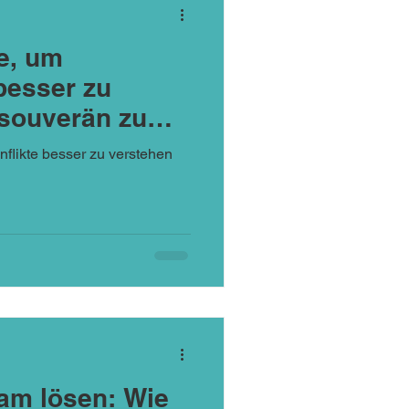
ze, um
besser zu
souverän zu
flikte besser zu verstehen
eam lösen: Wie