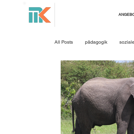
ANGEB
All Posts
pädagogik
sozial
Resilienz
Konfliktmanage
Jahresrückblick
Seminare
Konflikte moderieren
Konfl