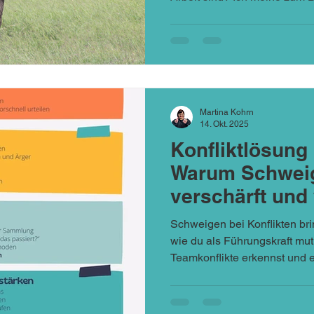
as Schweigen kostet dich nic
jeden Tag – in kleinen, still
Martina Kohrn
14. Okt. 2025
Konfliktlösung
Warum Schweig
verschärft und
souverän reagi
Schweigen bei Konflikten bri
wie du als Führungskraft mut
Teamkonflikte erkennst und e
Seminar buchen.