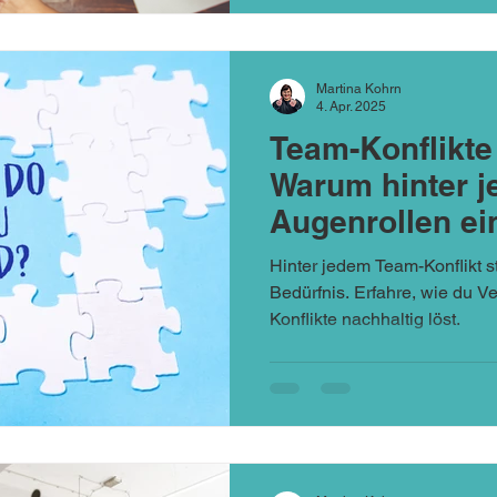
Martina Kohrn
4. Apr. 2025
Team-Konflikte
Warum hinter 
Augenrollen ei
steckt
Hinter jedem Team-Konflikt st
Bedürfnis. Erfahre, wie du Ve
Konflikte nachhaltig löst.