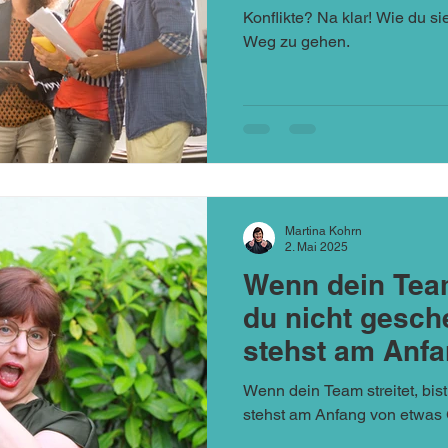
Konflikte? Na klar! Wie du si
Weg zu gehen.
Martina Kohrn
2. Mai 2025
Wenn dein Team 
du nicht gesche
stehst am Anf
Gutem
Wenn dein Team streitet, bist
stehst am Anfang von etwas