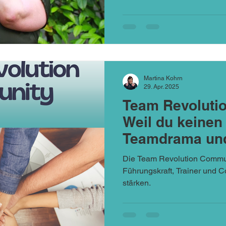
Martina Kohrn
29. Apr. 2025
Team Revoluti
Weil du keinen
Teamdrama un
Dauerkonflikte
Die Team Revolution Communi
Führungskraft, Trainer und 
stärken.