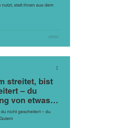
e nutzt, statt ihnen aus dem
streitet, bist
itert – du
ang von etwas
 du nicht gescheitert – du
 Gutem