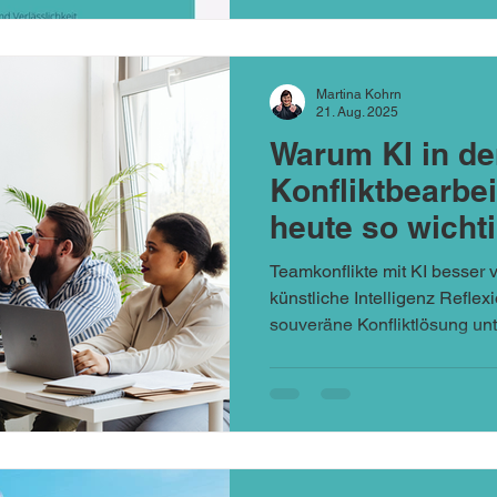
Martina Kohrn
21. Aug. 2025
Warum KI in de
Konfliktbearbe
heute so wichtig
Führungskräfte
Teamkonflikte mit KI besser 
und Coaches
künstliche Intelligenz Refle
souveräne Konfliktlösung unte