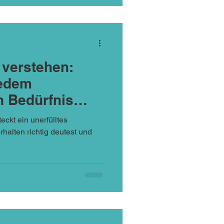
 verstehen:
jedem
n Bedürfnis
eckt ein unerfülltes
rhalten richtig deutest und