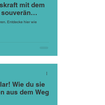
skraft mit dem
 souverän
ren. Entdecke hier wie
lar! Wie du sie
hnen aus dem Weg