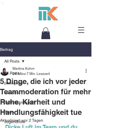
Beitrag
All Posts
Martina Kohrn
All Posts
26. März
7 Min. Lesezeit
5 Dinge, die ich vor jeder
pädagogik
Teammoderation für mehr
soziales
Ruhe, Klarheit und
Selbstständigkeit
Handlungsfähigkeit tue
Team
Aktualisiert:
vor 2 Tagen
Jugendhilfe
Dicke Luft im Team und du 