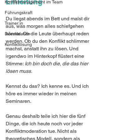
Einleitung
Konfliktmanagement im Team
Führungskraft
Du liegst abends im Bett und malst dir 
Trainer:in
aus, was morgen alles schiefgehen 
könnte. Ob die Leute überhaupt reden 
Deeskalation
werden. Ob du den Konflikt schlimmer 
Konfliktlösung
machst, anstatt ihn zu lösen. Und 
irgendwo im Hinterkopf flüstert eine 
Stimme: 
Ich bin doch die, die das hier 
lösen muss.
Kennst du das? Ich kenne es. Und ich 
höre es immer wieder in meinen 
Seminaren.
Genau deshalb teile ich hier die fünf 
Dinge, die ich heute noch vor jeder 
Konfliktmoderation tue. Nicht als 
theoretisches Modell, sondern als 