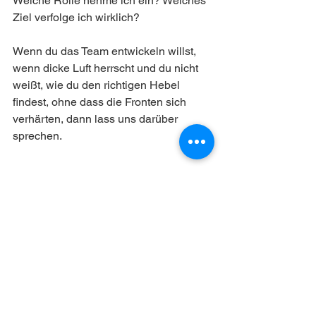
Welche Rolle nehme ich ein? Welches 
Ziel verfolge ich wirklich?
Wenn du das Team entwickeln willst, 
wenn dicke Luft herrscht und du nicht 
weißt, wie du den richtigen Hebel 
findest, ohne dass die Fronten sich 
verhärten, dann lass uns darüber 
sprechen.
Meine Angebote rund um 
Teamresilienz:
✨ 
Seminare
 für Teams
✨ 
Konfliktstark
 (immer wieder 
Methoden, Übungen und Materialien)
✨ 
SOLVE
 (Teams entwickeln und 
stärken in 8 Modulen)