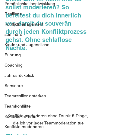
Persönlichkeitsentwicklung
sollst moderieren? So 
Resilienz
bereitest du dich innerlich 
vor, damit du souverän 
Konfliktmanagement
durch jeden Konfliktprozess 
seminare
gehst. Ohne schlaflose 
Kinder und Jugendliche
Nächte.
Führung
Coaching
Jahresrückblick
Seminare
Teamresilienz stärken
Teamkonflikte
Konflikte moderieren ohne Druck: 5 Dinge, 
Konflikte im Team
die ich vor jeder Teammoderation tue
Konflikte moderieren